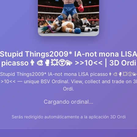
Stupid Things2009* IA-not mona LIS
picasso👨‍🎨🥊💥😵‍💫 >>10<< | 3D Ordi
Stupid Things2009* IA-not mona LISA picasso👨‍🎨🥊💥😵‍
>10<< — unique BSV Ordinal. View, collect and trade on 
Ordi.
Cargando ordinal...
Serás redirigido automáticamente a la aplicación 3D Ordi