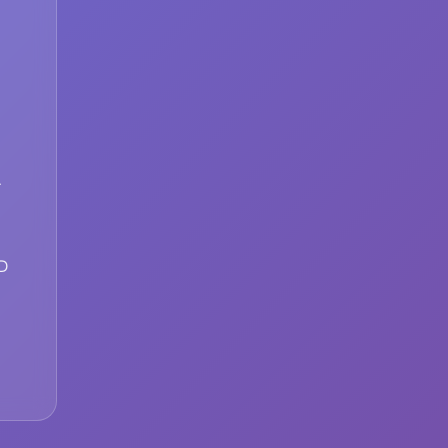
A

3D