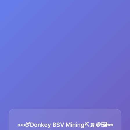
««🫏Donkey BSV Mining⛏️🍌🪙🖼️👀