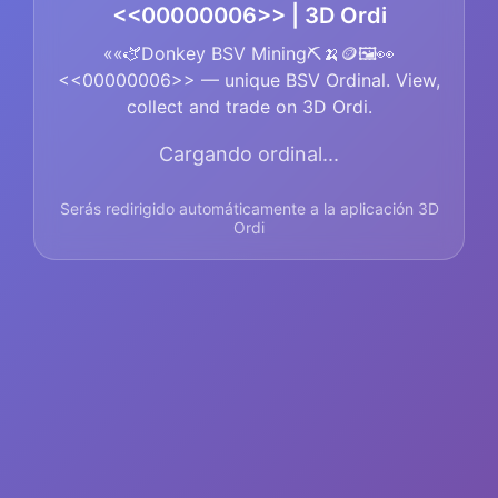
<<00000006>> | 3D Ordi
««🫏Donkey BSV Mining⛏️🍌🪙🖼️👀
<<00000006>> — unique BSV Ordinal. View,
collect and trade on 3D Ordi.
Cargando ordinal...
Serás redirigido automáticamente a la aplicación 3D
Ordi